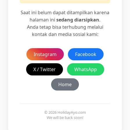
Saat ini belum dapat ditampilkan karena
halaman ini
sedang diarsipkan
.
Anda tetap bisa terhubung melalui
kontak dan media sosial kami:
Instagram
Facebook
X / Twitter
WhatsApp
Home
© 2026 HolidayAyo.com
We will be back soon!