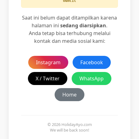
ouncil
Saat ini belum dapat ditampilkan karena
halaman ini
sedang diarsipkan
.
Anda tetap bisa terhubung melalui
kontak dan media sosial kami:
Instagram
Facebook
X / Twitter
WhatsApp
Home
© 2026 HolidayAyo.com
We will be back soon!