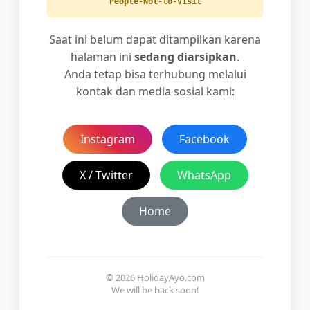
People-Not-to-Visit
Saat ini belum dapat ditampilkan karena
halaman ini
sedang diarsipkan
.
Anda tetap bisa terhubung melalui
kontak dan media sosial kami:
Instagram
Facebook
X / Twitter
WhatsApp
Home
© 2026 HolidayAyo.com
We will be back soon!