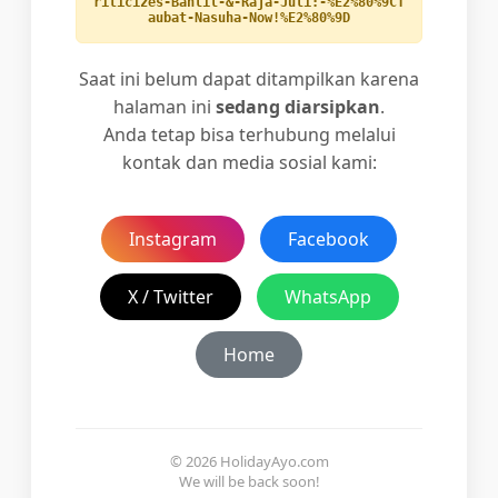
riticizes-Bahlil-&-Raja-Juli:-%E2%80%9CT
aubat-Nasuha-Now!%E2%80%9D
Saat ini belum dapat ditampilkan karena
halaman ini
sedang diarsipkan
.
Anda tetap bisa terhubung melalui
kontak dan media sosial kami:
Instagram
Facebook
X / Twitter
WhatsApp
Home
© 2026 HolidayAyo.com
We will be back soon!